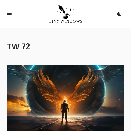
TW 72